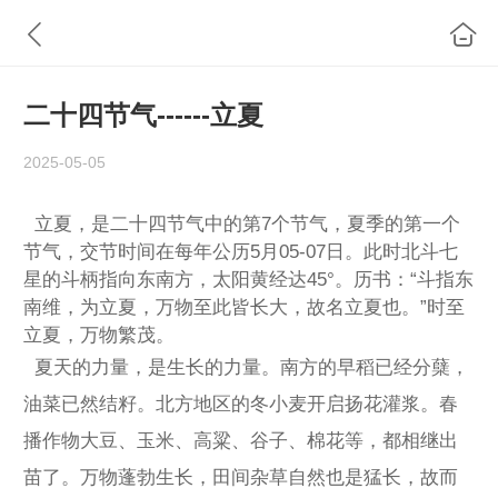
二十四节气------立夏
2025-05-05
立夏，是二十四节气中的第7个节气，夏季的第一个
节气，交节时间在每年公历5月05-07日。此时北斗七
星的斗柄指向东南方，太阳黄经达45°。历书：“斗指东
南维，为立夏，万物至此皆长大，故名立夏也。”时至
立夏，万物繁茂。
夏天的力量，是生长的力量。南方的早稻已经分蘖，
油菜已然结籽。北方地区的冬小麦开启扬花灌浆。春
播作物大豆、玉米、高粱、谷子、棉花等，都相继出
苗了。万物蓬勃生长，田间杂草自然也是猛长，故而