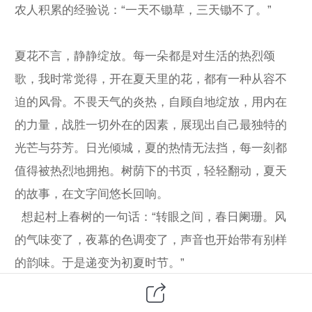
农人积累的经验说：“一天不锄草，三天锄不了。”
夏花不言，静静绽放。每一朵都是对生活的热烈颂
歌，我时常觉得，开在夏天里的花，都有一种从容不
迫的风骨。不畏天气的炎热，自顾自地绽放，用内在
的力量，战胜一切外在的因素，展现出自己最独特的
光芒与芬芳。日光倾城，夏的热情无法挡，每一刻都
值得被热烈地拥抱。树荫下的书页，轻轻翻动，夏天
的故事，在文字间悠长回响。
想起村上春树的一句话：“转眼之间，春日阑珊。风
的气味变了，夜幕的色调变了，声音也开始带有别样
的韵味。于是递变为初夏时节。”
一夜熏风吹春去，万物并秀迎夏来。浅夏，万木芳